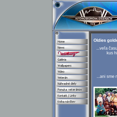
Oldies golde
...veľa čas
kus h
...ani sme