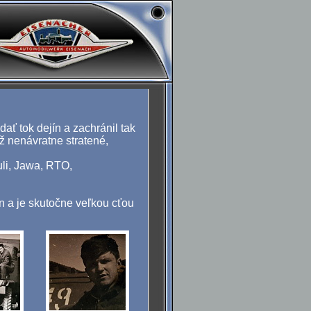
dať tok dejín a zachránil tak
ž nenávratne stratené,
uli, Jawa, RTO,
ín a je skutočne veľkou cťou