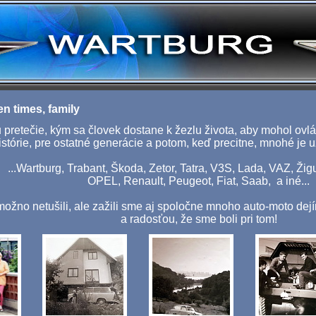
n times, family
u pretečie, kým sa človek dostane k žezlu života, aby mohol ovlá
istórie, pre ostatné generácie a potom, keď precitne, mnohé je u
...Wartburg, Trabant, Škoda, Zetor, Tatra, V3S, Lada, VAZ, Žig
OPEL, Renault, Peugeot, Fiat, Saab, a iné...
 možno netušili, ale zažili sme aj spoločne mnoho auto-moto dej
a radosťou, že sme boli pri tom!