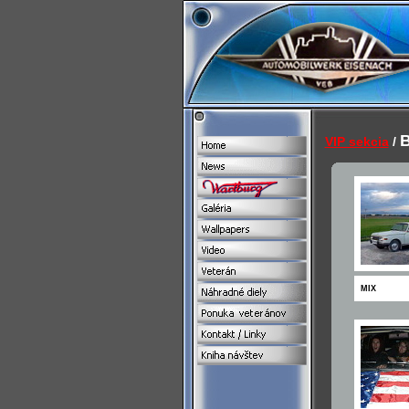
B
VIP sekcia
/