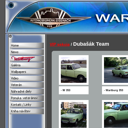
Dubašák Team
VIP sekcia
/