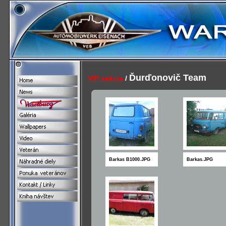
Ďurďonovič Team
VIP sekcia
/