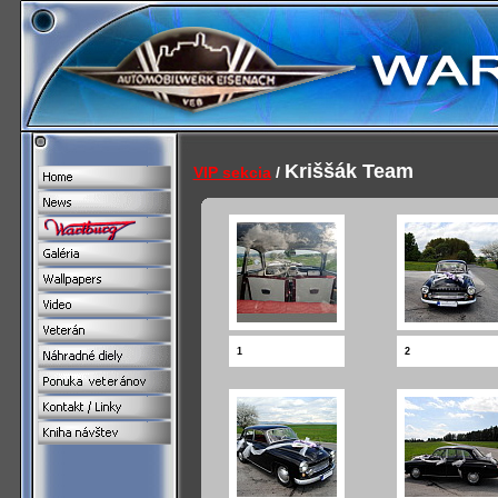
Kriššák Team
VIP sekcia
/