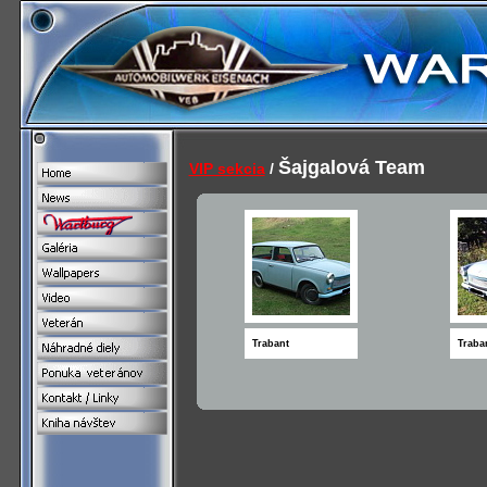
Šajgalová Team
VIP sekcia
/