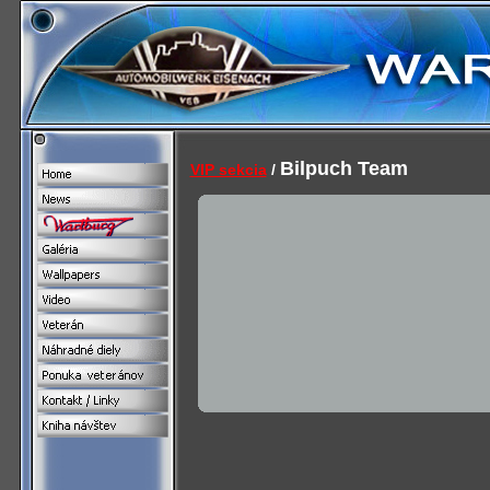
Bilpuch Team
VIP sekcia
/