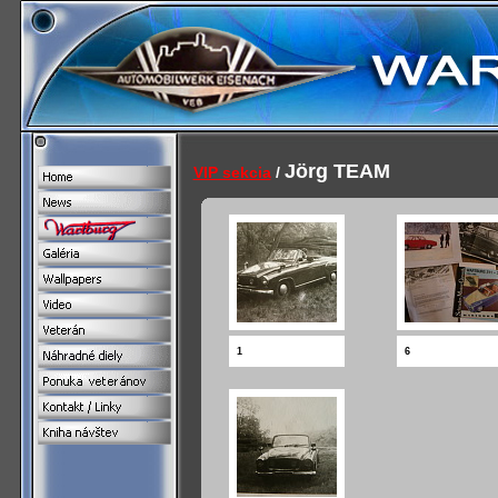
Jörg TEAM
VIP sekcia
/