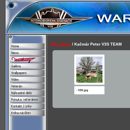
VIP sekcia
/ Kačmár Peter V3S TEAM