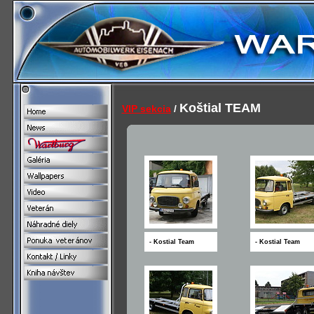
Koštial TEAM
VIP sekcia
/