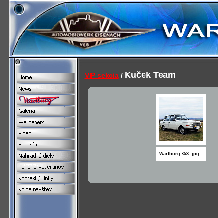
Kuček Team
VIP sekcia
/