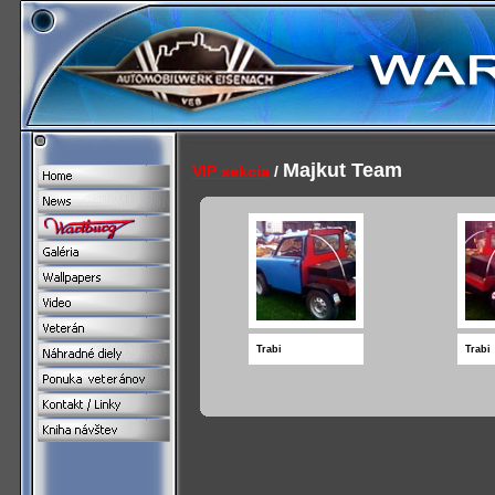
Majkut Team
VIP sekcia
/