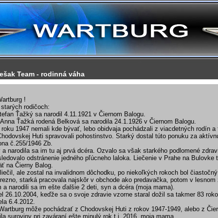
ešak Team - rodinná váha