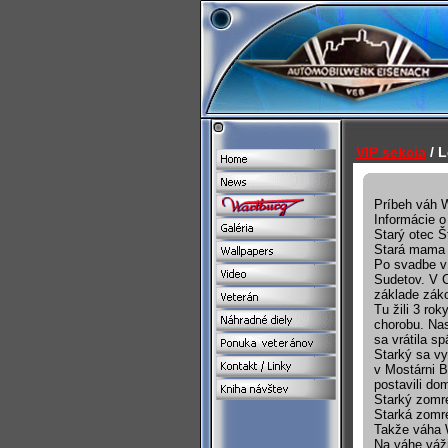
VIP sekcia
/ L